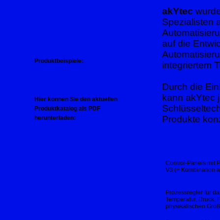
akYtec
wurde 
Spezialisten 
Automatisier
auf die Entwic
Automatisieru
Produktbeispiele:
integriertem 
Durch die Ein
kann akYtec j
Hier können Sie den aktuellen
Schlüsseltec
Produktkatalog als PDF
Produkte konz
herunterladen:
Tätigkeitsge
Control-Panels mi
V3 (= Kombination 
Prozessregler für 
Temperatur, Druck, F
physikalischen Grö