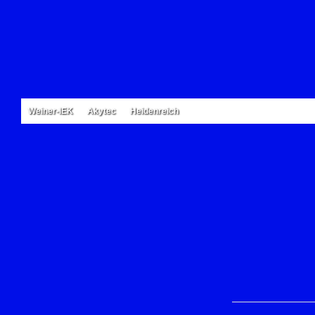
Weiner-IEK
Akytec
Heidenreich